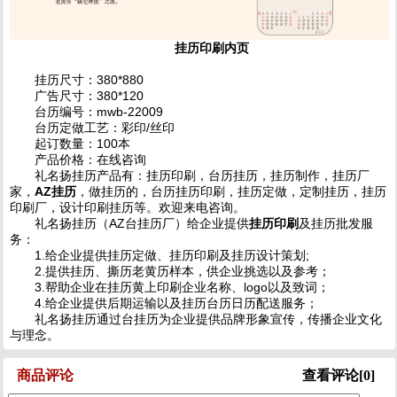
挂历印刷内页
挂历尺寸：380*880
广告尺寸：380*120
台历编号：mwb-22009
台历定做工艺：彩印/丝印
起订数量：100本
产品价格：在线咨询
礼名扬挂历
产品有：挂历印刷，台历挂历，挂历制作，挂历厂
家，
AZ挂历
，做挂历的，台历挂历印刷，挂历定做，定制挂历，挂历
印刷厂，设计印刷挂历等。欢迎来电咨询。
礼名扬挂历（AZ台挂历厂）给企业提供
挂历印刷
及挂历批发服
务：
1.给企业提供挂历定做、挂历印刷及挂历设计策划;
2.提供挂历、撕历老黄历样本，供企业挑选以及参考；
3.帮助企业在挂历黄上印刷企业名称、logo以及致词；
4.给企业提供后期运输以及挂历台历日历配送服务；
礼名扬挂历通过台挂历为企业提供品牌形象宣传，传播企业文化
与理念。
商品评论
查看评论[0]