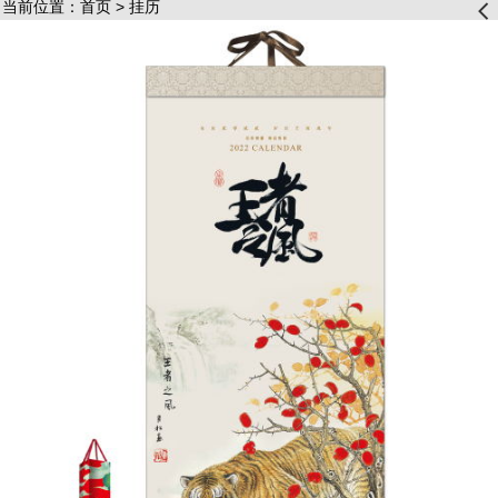
当前位置：
首页
>
挂历
󰊒